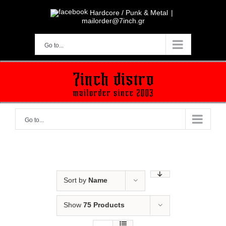
Skip
to
Hardcore / Punk & Metal
|
content
mailorder@7inch.gr
Go to...
Go to...
Sort by
Name
Show
75 Products