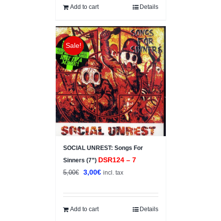
Add to cart
Details
Sale!
SOCIAL UNREST: Songs For
DSR124 – 7
Sinners (7”)
Original
Current
3,00
€
5,00
€
incl. tax
price
price
was:
is:
5,00€.
3,00€.
Add to cart
Details