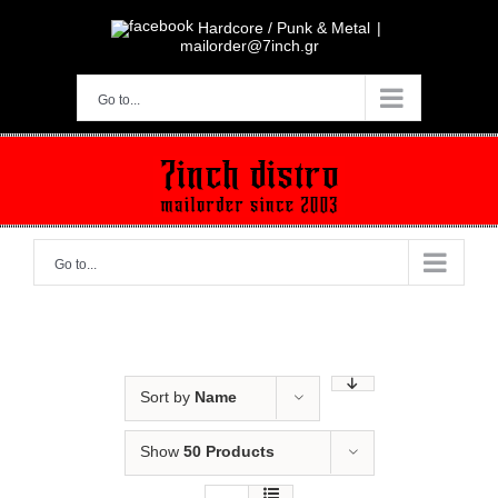
Skip
to
Hardcore / Punk & Metal
|
content
mailorder@7inch.gr
Go to...
Go to...
Sort by
Name
Show
50 Products