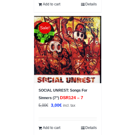
Add to cart
Details
Sale!
SOCIAL UNREST: Songs For
DSR124 – 7
Sinners (7”)
Original
Current
3,00
€
5,00
€
incl. tax
price
price
was:
is:
5,00€.
3,00€.
Add to cart
Details