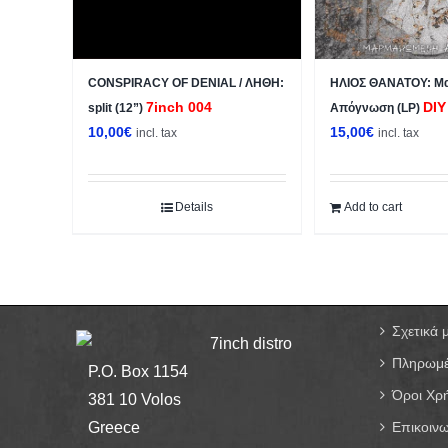
CONSPIRACY OF DENIAL / ΛΗΘΗ:
ΗΛΙΟΣ ΘΑΝΑΤΟΥ: Μ
7inch 004
DIY
split (12”)
Απόγνωση (LP)
10,00
€
15,00
€
incl. tax
incl. tax
Details
Add to cart
Σχετικά 
7inch distro
Πληρωμέ
P.O. Box 1154
Όροι Χρ
381 10 Volos
Greece
Επικοινω