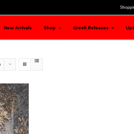
search
Shoppi
New Arrivals
Shop
Greek Releases
Up
s