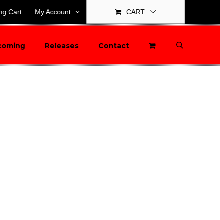
ng Cart
My Account
CART
coming
Releases
Contact