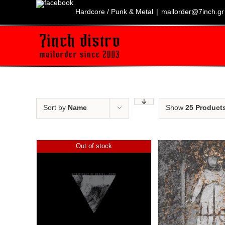
Skip
to
Hardcore / Punk & Metal
|
mailorder@7inch.gr
content
Sort by
Name
Show
25 Product
Out of stock