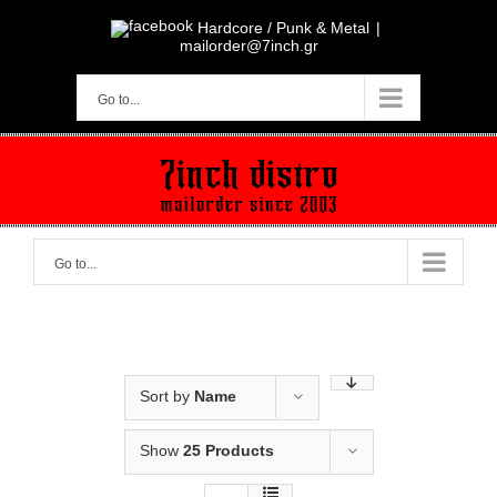
Skip
to
Hardcore / Punk & Metal
|
content
mailorder@7inch.gr
Go to...
Go to...
Sort by
Name
Show
25 Products