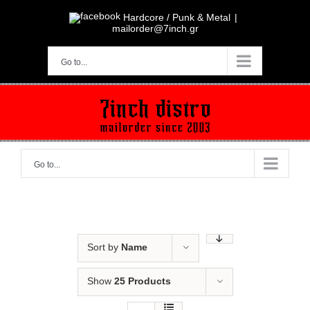
Skip
to
Hardcore / Punk & Metal
|
content
mailorder@7inch.gr
Go to...
Go to...
Sort by
Name
Show
25 Products