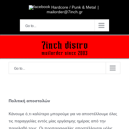
Skip
to
Hardcore / Punk & Metal
|
content
mailorder@7inch.gr
Go to...
Go to...
Πολιτική αποστολών
Κάνουμε ό,τι καλύτερο μπορούμε για να αποστέλλουμε όλες
τις παραγγελίες εντός μίας εργάσιμης ημέρας από την
παραλαβή τους. Οι προπαραγγελίες αποστέλλονται μόλις