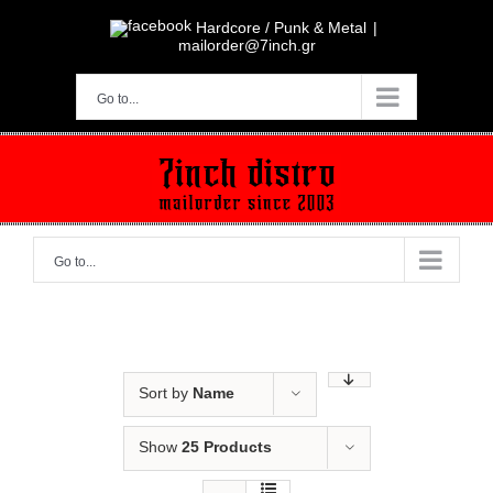
Skip
to
Hardcore / Punk & Metal
|
content
mailorder@7inch.gr
Go to...
Go to...
Sort by
Name
Show
25 Products