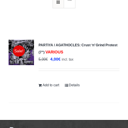
PARTiYA / AGATHOCLES: Crust ‘n’ Grind Protest
Sale!
VARIOUS
(7”)
Original
Current
4,00
€
5,00
€
incl. tax
price
price
was:
is:
5,00€.
4,00€.
Add to cart
Details